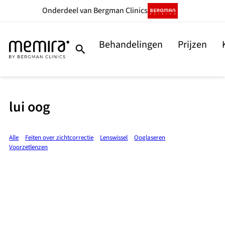
Onderdeel
van Bergman Clinics
Behandelingen
Prijzen
lui oog
Alle
Feiten over zichtcorrectie
Lenswissel
Ooglaseren
Voorzetlenzen