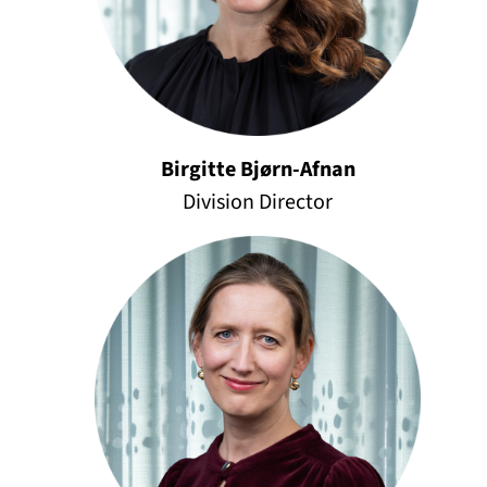
Birgitte Bjørn-Afnan
Division Director