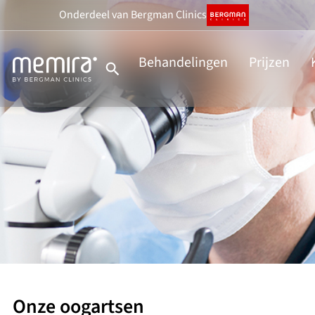
Ga
Onderdeel
van Bergman Clinics
naar
de
Behandelingen
Prijzen
inhoud
Onze oogartsen