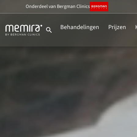
Ga
Onderdeel
van Bergman Clinics
naar
de
Behandelingen
Prijzen
inhoud