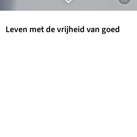
Leven met de vrijheid van goed
zicht, zonder de beperking van
een bril of lenzen?
Dan ben je bij
Memira by Bergman Clinics
op de juiste
plek. Met hoogwaardige methodes voor ooglaseren,
lensimplantatie en lensvervanging helpen onze
ervaren specialisten je scherp te zien, met langdurig
resultaat. Persoonlijk advies, professionele nazorg en
altijd de focus op jou.