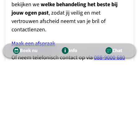
bekijken we
welke behandeling het beste bij
jouw ogen past
, zodat jij veilig en met
vertrouwen afscheid neemt van je bril of
contactlenzen.
Maak een afspraak
Boek nu
Info
Chat
Of neem telefonisch contact op via
088-9000 680
Lees alles over onze behandelingen!
Download de brochure
voor alles over onze
behandelingen en jouw mogelijkheden.