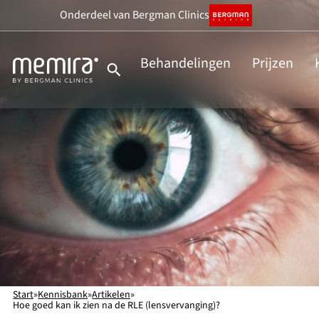
Ga
Onderdeel
van Bergman Clinics
naar
de
Behandelingen
Prijzen
inhoud
Start
»
Kennisbank
»
Artikelen
»
Hoe goed kan ik zien na de RLE (lensvervanging)?