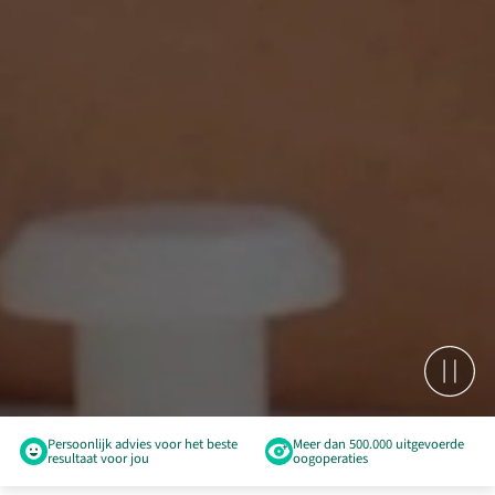
Persoonlijk advies voor het beste
Meer dan 500.000 uitgevoerde
resultaat voor jou
oogoperaties