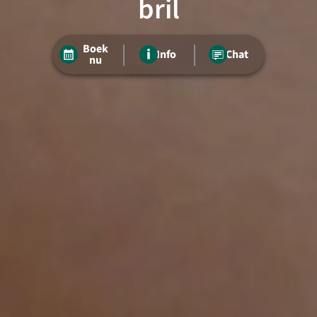
bril
Boek
Info
Chat
nu