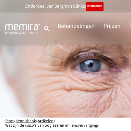
Ga
Onderdeel
van Bergman Clinics
naar
de
Behandelingen
Prijzen
inhoud
Start
»
Kennisbank
»
Artikelen
»
Wat zijn de risico’s van ooglaseren en lensvervanging?