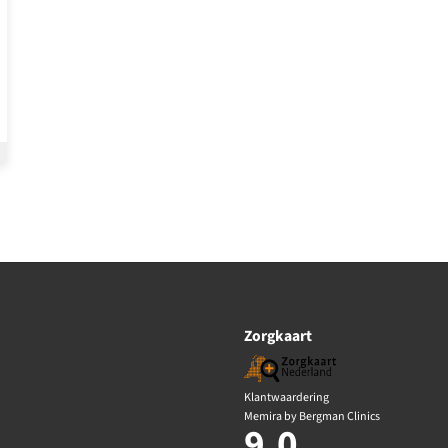
Zorgkaart
Klantwaardering
Memira by Bergman Clinics
9.0