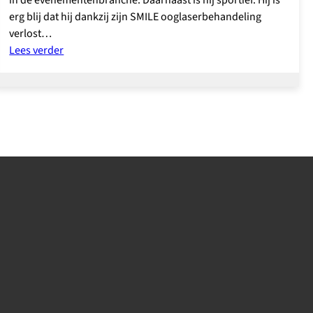
erg blij dat hij dankzij zijn SMILE ooglaserbehandeling
verlost…
:
Lees verder
Corneel
van
Jaarsveld