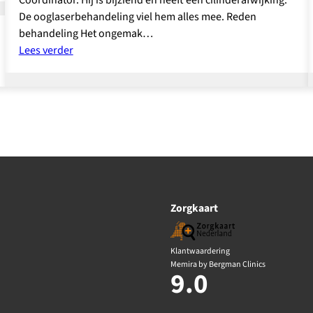
Coördinator. Hij is bijziend en heeft een cilinderafwijking.
De ooglaserbehandeling viel hem alles mee. Reden
behandeling Het ongemak…
:
Lees verder
Frans-
Jan
Smit
Zorgkaart
Klantwaardering
Memira by Bergman Clinics
9.0