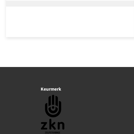
Heidema
Keurmerk