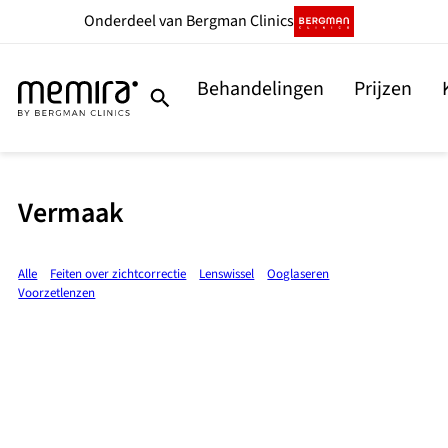
Onderdeel
van Bergman Clinics
Behandelingen
Prijzen
Vermaak
Alle
Feiten over zichtcorrectie
Lenswissel
Ooglaseren
Voorzetlenzen