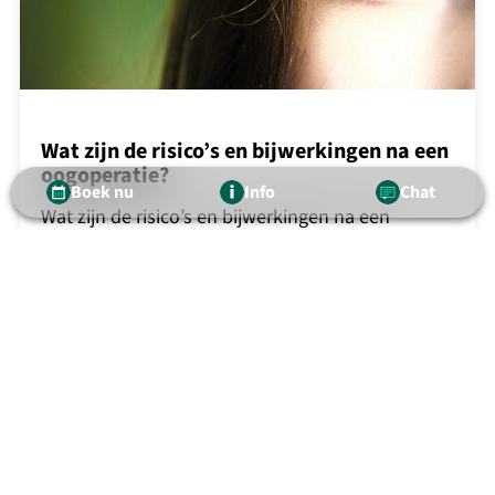
Wat zijn de risico’s en bijwerkingen na een
oogoperatie?
Boek nu
Info
Chat
Wat zijn de risico’s en bijwerkingen na een
oogoperatie? Elke medische ingreep brengt een
zeker risico met zich mee, ook een oogoperatie.
Maar dankzij moderne technologie, jarenlange
ervaring en strikte hygiëneprotocollen zijn
oogoperaties tegenwoordig zeer veilig, en
ernstige complicaties komen zelden voor. Hier
leggen we uit welke bijwerkingen het vaakst
voorkomen na een oogoperatie, zoals…