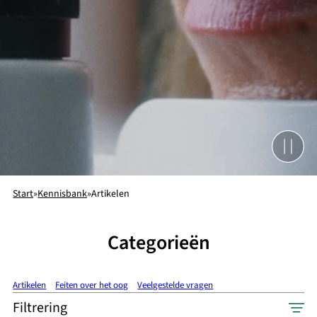
Start
»
Kennisbank
»
Artikelen
Categorieën
Artikelen
Feiten over het oog
Veelgestelde vragen
Filtrering