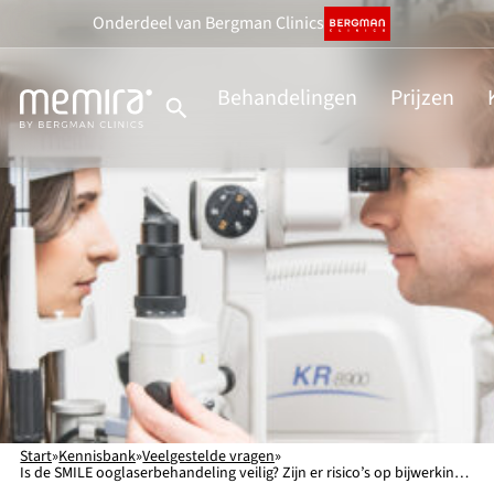
Ga
Onderdeel
van Bergman Clinics
naar
de
Behandelingen
Prijzen
inhoud
Start
»
Kennisbank
»
Veelgestelde vragen
»
Is de SMILE ooglaserbehandeling veilig? Zijn er risico’s op bijwerkingen en complicaties?