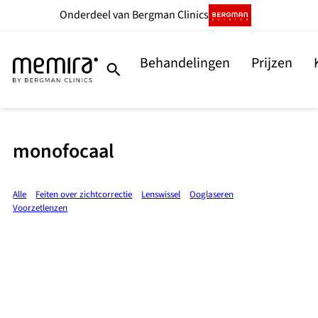
Onderdeel
van Bergman Clinics
Behandelingen
Prijzen
monofocaal
Alle
Feiten over zichtcorrectie
Lenswissel
Ooglaseren
Voorzetlenzen