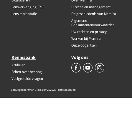
Ooglaseren
Over Memira
Lensvervanging (RLE)
Directie en management
Lensimplantatie
De geschiedenis van Memira
Algemene
Consumentenvoorwaarden
Uw rechten en privacy
Werken bij Memira
Onze oogartsen
Kennisbank
Volg ons
Artikelen
Feiten over het oog
Veelgestelde vragen
Copyright Bergman Clinics BV 2026, all rights reserved