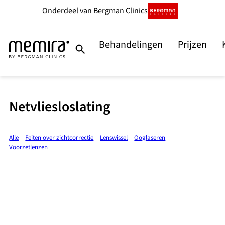
Onderdeel
van Bergman Clinics
Behandelingen
Prijzen
Netvliesloslating
Alle
Feiten over zichtcorrectie
Lenswissel
Ooglaseren
Voorzetlenzen