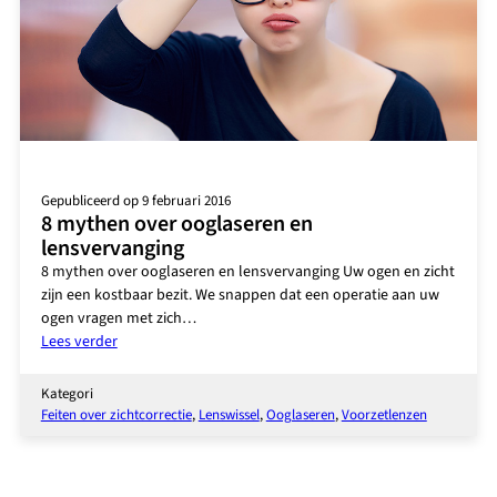
Gepubliceerd op 9 februari 2016
8 mythen over ooglaseren en
lensvervanging
8 mythen over ooglaseren en lensvervanging Uw ogen en zicht
zijn een kostbaar bezit. We snappen dat een operatie aan uw
ogen vragen met zich…
:
Lees verder
8
mythen
Kategori
over
Feiten over zichtcorrectie
, 
Lenswissel
, 
Ooglaseren
, 
Voorzetlenzen
ooglaseren
en
lensvervanging