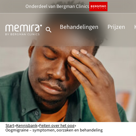
Ga
Onderdeel
van Bergman Clinics
naar
de
Behandelingen
Prijzen
inhoud
Start
»
Kennisbank
»
Feiten over het oog
»
Oogmigraine – symptomen, oorzaken en behandeling