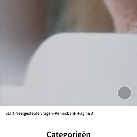
Start
»
Veelgestelde vragen
»
Kennisbank
»
Pagina 3
Categorieën