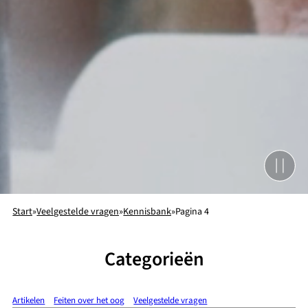
Start
»
Veelgestelde vragen
»
Kennisbank
»
Pagina 4
Categorieën
Artikelen
Feiten over het oog
Veelgestelde vragen