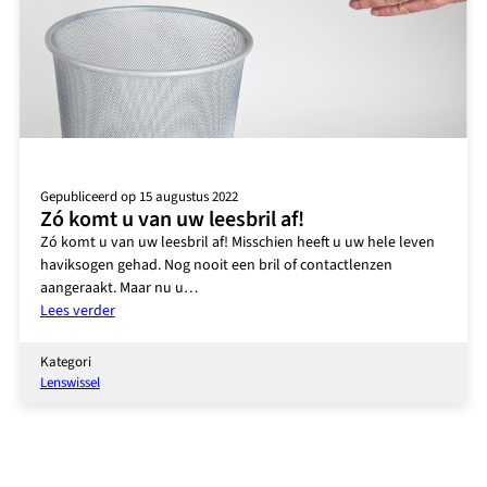
Gepubliceerd op 15 augustus 2022
Zó komt u van uw leesbril af!
Zó komt u van uw leesbril af! Misschien heeft u uw hele leven
haviksogen gehad. Nog nooit een bril of contactlenzen
aangeraakt. Maar nu u…
:
Lees verder
Zó
komt
Kategori
u
Lenswissel
van
uw
leesbril
af!