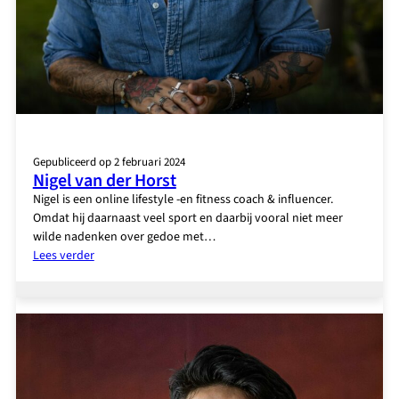
Gepubliceerd op 2 februari 2024
Nigel van der Horst
Nigel is een online lifestyle -en fitness coach & influencer.
Omdat hij daarnaast veel sport en daarbij vooral niet meer
wilde nadenken over gedoe met…
:
Lees verder
Nigel
van
der
Horst