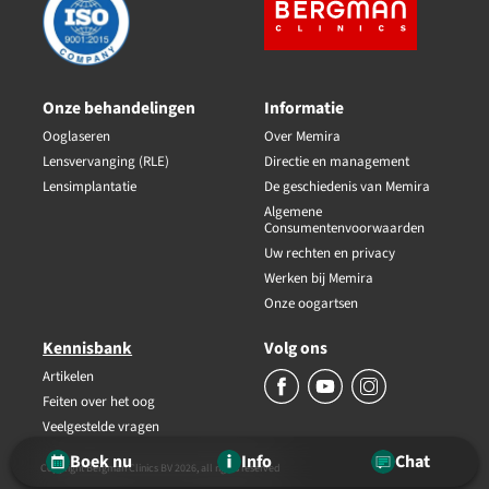
Onze behandelingen
Informatie
Ooglaseren
Over Memira
Lensvervanging (RLE)
Directie en management
Lensimplantatie
De geschiedenis van Memira
Algemene
Consumentenvoorwaarden
Uw rechten en privacy
Werken bij Memira
Onze oogartsen
Kennisbank
Volg ons
Artikelen
Feiten over het oog
Veelgestelde vragen
Boek nu
Info
Chat
Copyright Bergman Clinics BV 2026, all rights reserved