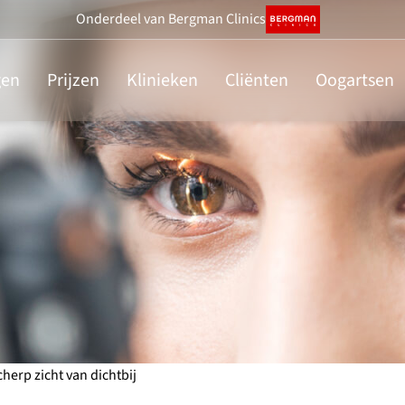
Onderdeel
van Bergman Clinics
gen
Prijzen
Klinieken
Cliënten
Oogartsen
herp zicht van dichtbij