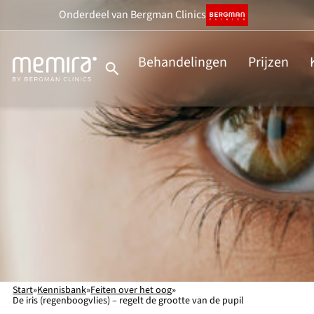
Ga
Onderdeel
van Bergman Clinics
naar
de
Behandelingen
Prijzen
inhoud
Start
»
Kennisbank
»
Feiten over het oog
»
De iris (regenboogvlies) – regelt de grootte van de pupil