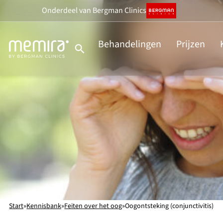
Ga
Onderdeel
van Bergman Clinics
naar
de
Behandelingen
Prijzen
inhoud
Start
»
Kennisbank
»
Feiten over het oog
»
Oogontsteking (conjunctivitis)