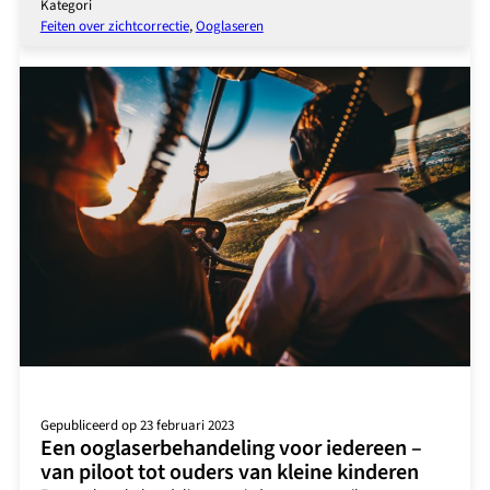
Kategori
by
Feiten over zichtcorrectie
, 
Ooglaseren
Bergman
Clinics
alle
sterktes
en
cilinderafwijkingen
corrigeren?
Gepubliceerd op 23 februari 2023
Een ooglaserbehandeling voor iedereen –
van piloot tot ouders van kleine kinderen