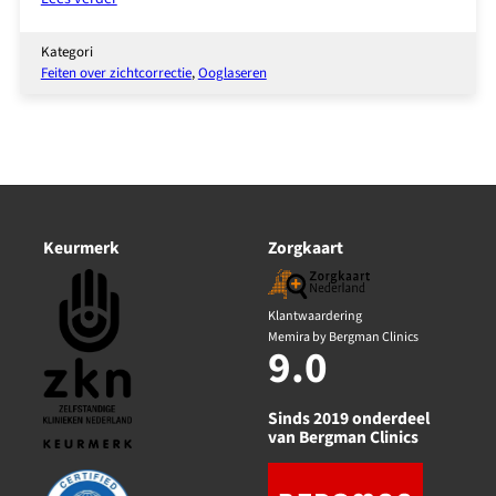
Van
uw
Kategori
refractie-
Feiten over zichtcorrectie
, 
Ooglaseren
afwijking
af
in
30
seconden
Keurmerk
Zorgkaart
Klantwaardering
Memira by Bergman Clinics
9.0
Sinds 2019 onderdeel
van Bergman Clinics