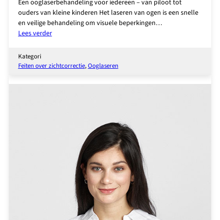
Een ooglaserbehandeling voor iedereen – van piloot tot
ouders van kleine kinderen Het laseren van ogen is een snelle
en veilige behandeling om visuele beperkingen…
:
Lees verder
Een
ooglaserbehandeling
Kategori
voor
Feiten over zichtcorrectie
, 
Ooglaseren
iedereen
–
van
piloot
tot
ouders
van
kleine
kinderen