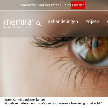
Ga
Onderdeel
van Bergman Clinics
naar
de
Behandelingen
Prijzen
inhoud
Start
»
Kennisbank
»
Artikelen
»
Mogelijke nadelen en risico’s van ooglaseren – hoe veilig is het echt?