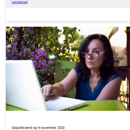
over
Lenswissel
lensvervanging
(RLE)
Gepubliceerd op 4 november 2020