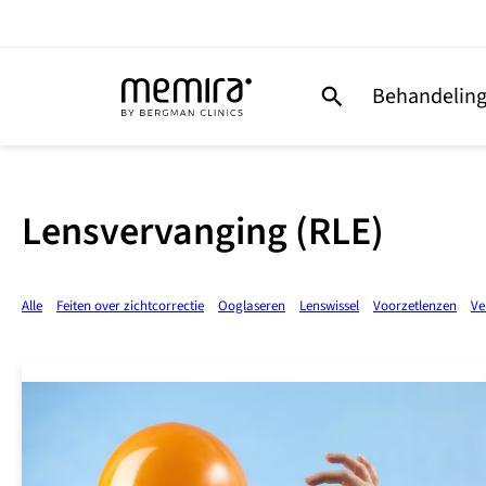
Behandelin
Lensvervanging (RLE)
Alle
Feiten over zichtcorrectie
Ooglaseren
Lenswissel
Voorzetlenzen
Ve