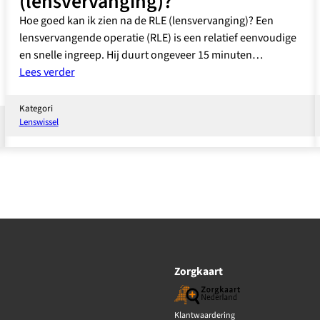
(lensvervanging)?
Hoe goed kan ik zien na de RLE (lensvervanging)? Een
lensvervangende operatie (RLE) is een relatief eenvoudige
en snelle ingreep. Hij duurt ongeveer 15 minuten…
:
Lees verder
Hoe
goed
Kategori
kan
Lenswissel
ik
zien
na
de
RLE
(lensvervanging)?
Zorgkaart
Klantwaardering