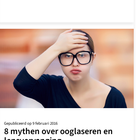
uw
leesbril
af!
Gepubliceerd op 9 februari 2016
8 mythen over ooglaseren en