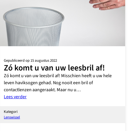
Gepubliceerd op 15 augustus 2022
Zó komt u van uw leesbril af!
Zó komt u van uw leesbril af! Misschien heeft u uw hele
leven haviksogen gehad. Nog nooit een bril of
contactlenzen aangeraakt. Maar nu u…
:
Lees verder
Zó
komt
Kategori
u
Lenswissel
van