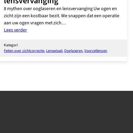
lensvervanging
8 mythen over ooglaseren en lensvervanging Uw ogen en
zicht zijn een kostbaar bezit. We snappen dat een operatie
aan uw ogen vragen met zich…
:
Lees verder
8
mythen
Kategori
over
Feiten over zichtcorrectie
, 
Lenswissel
, 
Ooglaseren
, 
Voorzetlenzen
ooglaseren
en
lensvervanging