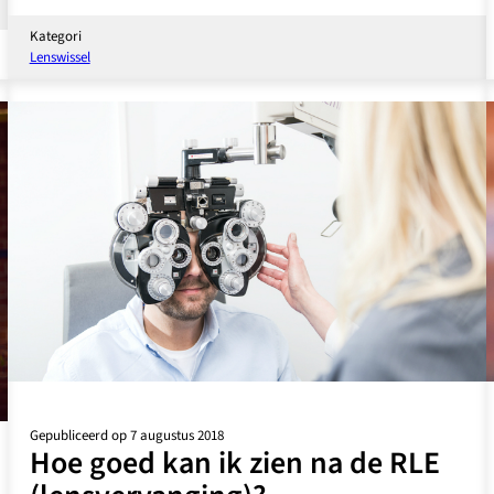
Wat
is
Kategori
het
Lenswissel
resultaat
van
een
lensvervangende
operatie
(RLE)?
Gepubliceerd op 7 augustus 2018
Hoe goed kan ik zien na de RLE