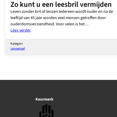
Zo kunt u een leesbril vermijden
Leven zonder bril of lenzen Iedereen wordt ouder en na de
leeftijd van 45 jaar worden veel mensen getroffen door
ouderdomsverziendheid. Voor velen is het…
:
Lees verder
Zo
kunt
Kategori
u
Lenswissel
een
leesbril
vermijden
Keurmerk