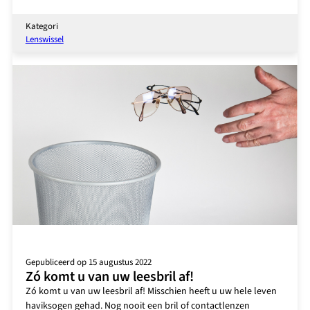
Wat
is
Kategori
het
Lenswissel
resultaat
van
een
lensvervangende
operatie
(RLE)?
Gepubliceerd op 15 augustus 2022
Zó komt u van uw leesbril af!
Zó komt u van uw leesbril af! Misschien heeft u uw hele leven
haviksogen gehad. Nog nooit een bril of contactlenzen