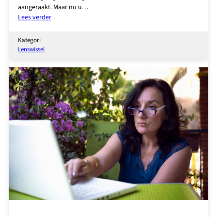
aangeraakt. Maar nu u…
:
Lees verder
Zó
komt
Kategori
u
Lenswissel
van
uw
leesbril
af!