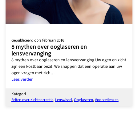
Gepubliceerd op 9 februari 2016
8 mythen over ooglaseren en
lensvervanging
8 mythen over ooglaseren en lensvervanging Uw ogen en zicht
zijn een kostbaar bezit. We snappen dat een operatie aan uw
ogen vragen met zich…
:
Lees verder
8
mythen
Kategori
over
Feiten over zichtcorrectie
, 
Lenswissel
, 
Ooglaseren
, 
Voorzetlenzen
ooglaseren
en
lensvervanging