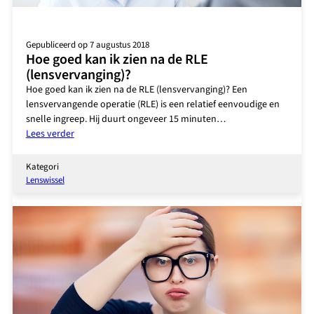
Gepubliceerd op 7 augustus 2018
Hoe goed kan ik zien na de RLE
(lensvervanging)?
Hoe goed kan ik zien na de RLE (lensvervanging)? Een
lensvervangende operatie (RLE) is een relatief eenvoudige en
snelle ingreep. Hij duurt ongeveer 15 minuten…
:
Lees verder
Hoe
goed
Kategori
kan
Lenswissel
ik
zien
na
de
RLE
(lensvervanging)?