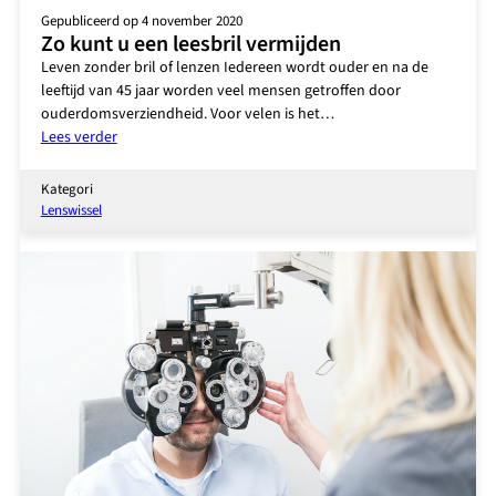
Gepubliceerd op 4 november 2020
Zo kunt u een leesbril vermijden
Leven zonder bril of lenzen Iedereen wordt ouder en na de
leeftijd van 45 jaar worden veel mensen getroffen door
ouderdomsverziendheid. Voor velen is het…
:
Lees verder
Zo
kunt
Kategori
u
Lenswissel
een
leesbril
vermijden