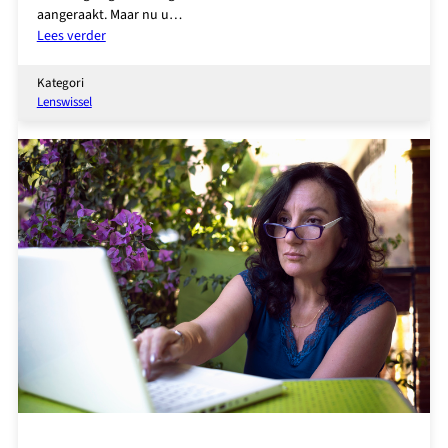
aangeraakt. Maar nu u…
:
Lees verder
Zó
komt
Kategori
u
Lenswissel
van
uw
leesbril
af!