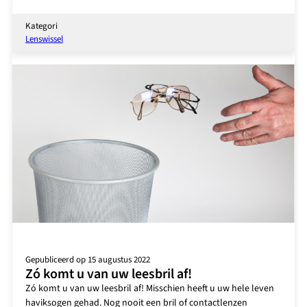
Wat
is
Kategori
het
Lenswissel
resultaat
van
een
lensvervangende
operatie
(RLE)?
Gepubliceerd op 15 augustus 2022
Zó komt u van uw leesbril af!
Zó komt u van uw leesbril af! Misschien heeft u uw hele leven
haviksogen gehad. Nog nooit een bril of contactlenzen