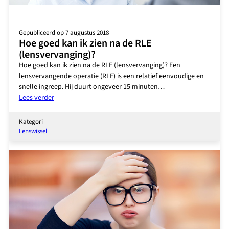
Gepubliceerd op 7 augustus 2018
Hoe goed kan ik zien na de RLE
(lensvervanging)?
Hoe goed kan ik zien na de RLE (lensvervanging)? Een
lensvervangende operatie (RLE) is een relatief eenvoudige en
snelle ingreep. Hij duurt ongeveer 15 minuten…
:
Lees verder
Hoe
goed
Kategori
kan
Lenswissel
ik
zien
na
de
RLE
(lensvervanging)?