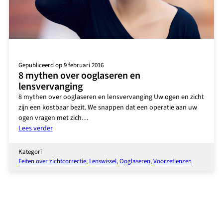
Gepubliceerd op 9 februari 2016
8 mythen over ooglaseren en
lensvervanging
8 mythen over ooglaseren en lensvervanging Uw ogen en zicht
zijn een kostbaar bezit. We snappen dat een operatie aan uw
ogen vragen met zich…
:
Lees verder
8
mythen
Kategori
over
Feiten over zichtcorrectie
, 
Lenswissel
, 
Ooglaseren
, 
Voorzetlenzen
ooglaseren
en
lensvervanging