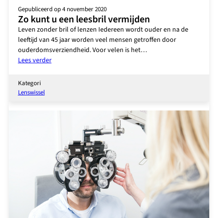
Gepubliceerd op 4 november 2020
Zo kunt u een leesbril vermijden
Leven zonder bril of lenzen Iedereen wordt ouder en na de
leeftijd van 45 jaar worden veel mensen getroffen door
ouderdomsverziendheid. Voor velen is het…
:
Lees verder
Zo
kunt
Kategori
u
Lenswissel
een
leesbril
vermijden